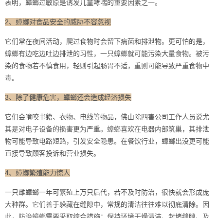
表明，蟑螂过敏原是诱发儿童哮喘的重要因素之一。
2、蟑螂对食品安全的威胁不容忽视
它们常在夜间活动，爬过食物时会留下病菌和排泄物。更可怕的是，
蟑螂有边吃边吐边排泄的习性，一只蟑螂就可能污染
大量食物
。被污
染的食物若不慎食用，轻则引起肠胃不适，重则可能导致严重食物中
毒。
3、除了健康危害，蟑螂还会造成经济损失
它们会啃咬书籍、衣物、电线等物品，佛山除四害公司工作人员说尤
其是对电子设备的损害更为严重。蟑螂喜欢在电器内部筑巢，其排泄
物可能导致电路短路，引发安全隐患。在餐饮行业，蟑螂出没更可能
直接导致顾客投诉和营业损失。
4、蟑螂繁殖能力惊人
一只雌蟑螂一年可繁殖上万只后代，若不及时防治，很快就会形成庞
大种群。它们善于躲藏在缝隙中，常规的清洁往往难以彻底清除。因
此，防治蟑螂需要采取综合措施：保持环境干燥清洁、封堵缝隙、及