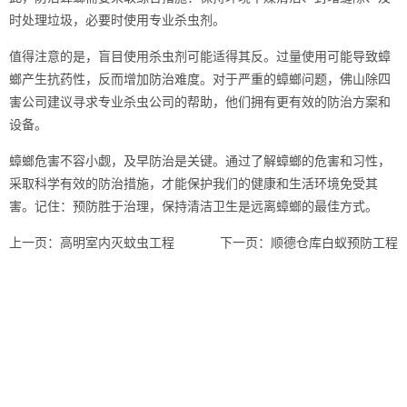
时处理垃圾，必要时使用专业杀虫剂。
值得注意的是，盲目使用杀虫剂可能适得其反。过量使用可能导致
蟑
螂
产生抗药性，反而增加防治难度。对于严重的蟑螂问题，佛山除四
害公司建议寻求专业杀虫公司的帮助，他们拥有更有效的防治方案和
设备。
蟑螂危害不容小觑，及早防治是关键。通过了解蟑螂的危害和习性，
采取科学有效的防治措施，才能保护我们的健康和生活环境免受其
害。记住：预防胜于治理，保持清洁卫生是远离蟑螂的
最佳方式
。
上一页：
高明室内灭蚊虫工程
下一页：
顺德仓库白蚁预防工程